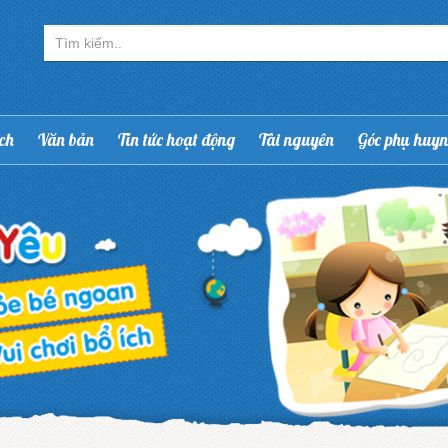
ạch
Văn bản
Tin tức hoạt động
Tài nguyên
Góc phụ huy