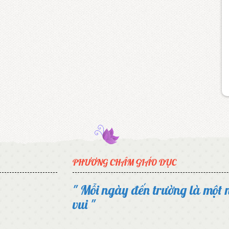
PHƯƠNG CHÂM GIÁO DỤC
" Mỗi ngày đến trường là một 
vui "