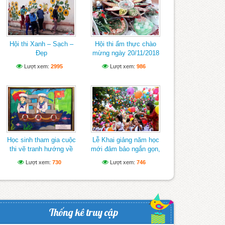
Hội thi Xanh – Sạch –
Hội thi ẩm thực chào
Đẹp
mừng ngày 20/11/2018
Lượt xem:
2995
Lượt xem:
986
Học sinh tham gia cuộc
Lễ Khai giảng năm học
thi vẽ tranh hướng về
mới đảm bảo ngắn gọn,
biển Đông
vui tươi, lành mạnh
Lượt xem:
730
Lượt xem:
746
Thống kê truy cập