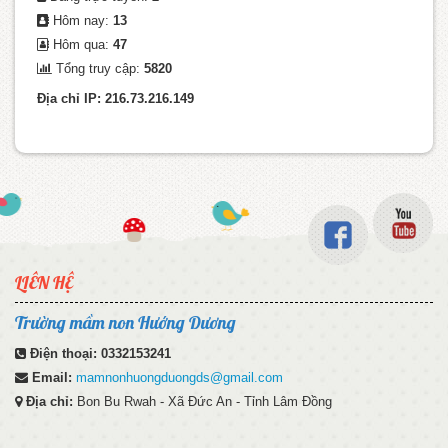
Hôm nay:
13
Hôm qua:
47
Tổng truy cập:
5820
Địa chỉ IP: 216.73.216.149
LIÊN HỆ
Trường mầm non Hướng Dương
Điện thoại:
0332153241
Email:
mamnonhuongduongds@gmail.com
Địa chỉ:
Bon Bu Rwah - Xã Đức An - Tỉnh Lâm Đồng