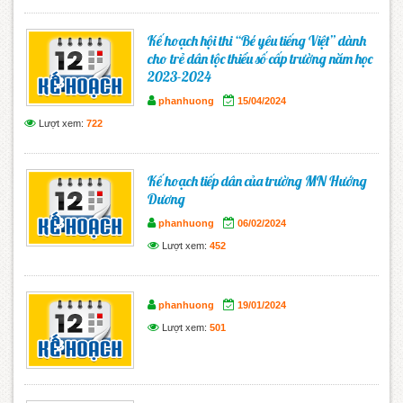
Kế hoạch hội thi “Bé yêu tiếng Việt” dành
cho trẻ dân tộc thiểu số cấp trường năm học
2023-2024
phanhuong
15/04/2024
Lượt xem:
722
Kế hoạch tiếp dân của trường MN Hướng
Dương
phanhuong
06/02/2024
Lượt xem:
452
phanhuong
19/01/2024
Lượt xem:
501