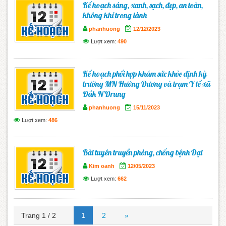
Kế hoạch sáng, xanh, sạch, đẹp, an toàn,
không khí trong lành
phanhuong
12/12/2023
Lượt xem:
490
Kế hoạch phối hợp khám sức khỏe định kỳ
trường MN Hướng Dương và trạm Y tế xã
Đắk N’Drung
phanhuong
15/11/2023
Lượt xem:
486
Bài tuyên truyền phòng, chống bệnh Dại
Kim oanh
12/05/2023
Lượt xem:
662
Trang 1 / 2
1
2
»