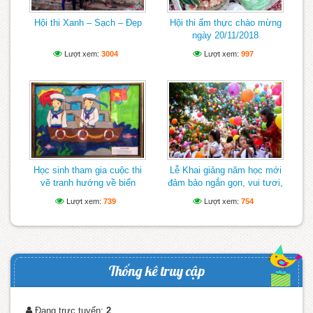
Hội thi Xanh – Sạch – Đẹp
Hội thi ẩm thực chào mừng
ngày 20/11/2018
Lượt xem:
3004
Lượt xem:
997
Học sinh tham gia cuộc thi
Lễ Khai giảng năm học mới
vẽ tranh hướng về biển
đảm bảo ngắn gọn, vui tươi,
Đông
lành mạnh
Lượt xem:
739
Lượt xem:
754
Thống kê truy cập
Đang trực tuyến:
2