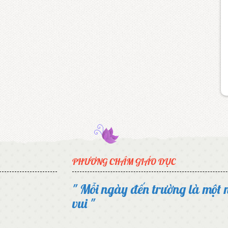
PHƯƠNG CHÂM GIÁO DỤC
" Mỗi ngày đến trường là một 
vui "