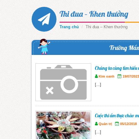
Thi đua – Khen thưởng
Trang chủ
Thi đua – Khen thưởng
Trường Mầ
Chúng ta cùng tìm hiểu v
Kim oanh
19/07/202
[...]
Cuộc thi ẩm thực chào 
Quản trị
05/12/2018
[...]