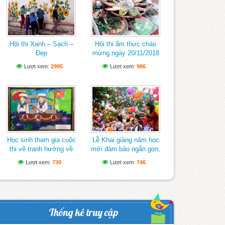
Hội thi Xanh – Sạch –
Hội thi ẩm thực chào
Đẹp
mừng ngày 20/11/2018
Lượt xem:
2995
Lượt xem:
986
Học sinh tham gia cuộc
Lễ Khai giảng năm học
thi vẽ tranh hướng về
mới đảm bảo ngắn gọn,
biển Đông
vui tươi, lành mạnh
Lượt xem:
730
Lượt xem:
746
Thống kê truy cập