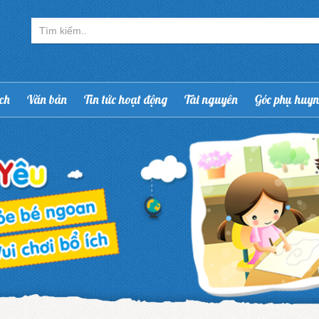
ạch
Văn bản
Tin tức hoạt động
Tài nguyên
Góc phụ huy