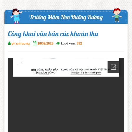
Trường Mầm Non Hướng Dương
Công khai văn bản các khoản thu
phanhuong
16/09/2025
Lượt xem:
332