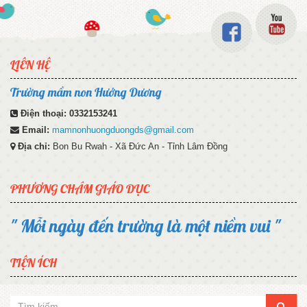
LIÊN HỆ
Trường mầm non Hướng Dương
Điện thoại:
0332153241
Email:
mamnonhuongduongds@gmail.com
Địa chỉ:
Bon Bu Rwah - Xã Đức An - Tỉnh Lâm Đồng
PHƯƠNG CHÂM GIÁO DỤC
" Mỗi ngày đến trường là một niềm vui "
TIỆN ÍCH