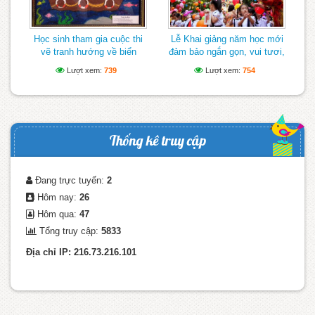
Học sinh tham gia cuộc thi
Lễ Khai giảng năm học mới
vẽ tranh hướng về biển
đảm bảo ngắn gọn, vui tươi,
Đông
lành mạnh
Lượt xem:
739
Lượt xem:
754
Thống kê truy cập
Đang trực tuyến:
2
Hôm nay:
26
Hôm qua:
47
Tổng truy cập:
5833
Địa chỉ IP: 216.73.216.101