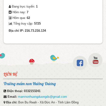
Đang trực tuyến:
1
Hôm nay:
7
Hôm qua:
62
Tổng truy cập:
5725
Địa chỉ IP: 216.73.216.134
LIÊN HỆ
Trường mầm non Hướng Dương
Điện thoại:
0332153241
Email:
mamnonhuongduongds@gmail.com
Địa chỉ:
Bon Bu Rwah - Xã Đức An - Tỉnh Lâm Đồng