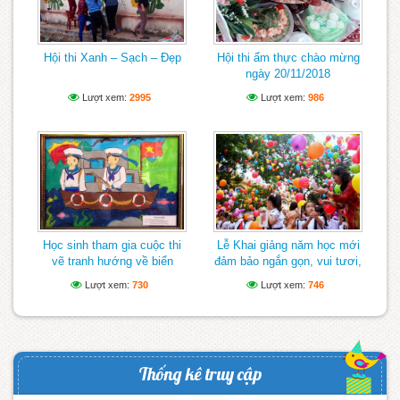
Hội thi Xanh – Sạch – Đẹp
Hội thi ẩm thực chào mừng
ngày 20/11/2018
Lượt xem:
2995
Lượt xem:
986
Học sinh tham gia cuộc thi
Lễ Khai giảng năm học mới
vẽ tranh hướng về biển
đảm bảo ngắn gọn, vui tươi,
Đông
lành mạnh
Lượt xem:
730
Lượt xem:
746
Thống kê truy cập