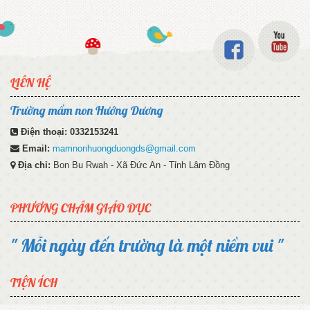
LIÊN HỆ
Trường mầm non Hướng Dương
Điện thoại:
0332153241
Email:
mamnonhuongduongds@gmail.com
Địa chỉ:
Bon Bu Rwah - Xã Đức An - Tỉnh Lâm Đồng
PHƯƠNG CHÂM GIÁO DỤC
" Mỗi ngày đến trường là một niềm vui "
TIỆN ÍCH