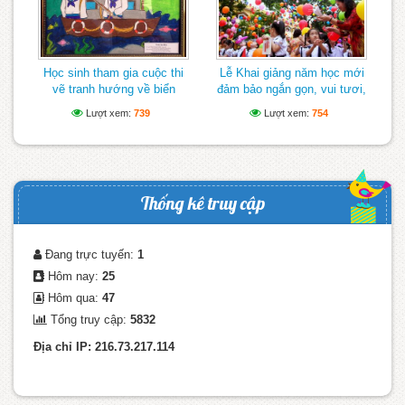
Học sinh tham gia cuộc thi
Lễ Khai giảng năm học mới
vẽ tranh hướng về biển
đảm bảo ngắn gọn, vui tươi,
Đông
lành mạnh
Lượt xem:
739
Lượt xem:
754
Thống kê truy cập
Đang trực tuyến:
1
Hôm nay:
25
Hôm qua:
47
Tổng truy cập:
5832
Địa chỉ IP: 216.73.217.114