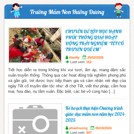
Trường Mầm Non Hướng Dương
CHUYÊN ĐỀ LỚP HỌC HẠNH
PHÚC THÔNG QUA HOẠT
ĐỘNG TRẢI NGHIỆM “TẾT CỔ
TRUYỀN QUÊ EM”
HanNy
25/02/2026
Lượt xem:
162
Tiết học diễn ra trong không khí vui tươi, ấm áp, mang đậm sắc
xuân truyền thống. Thông qua các hoạt động trải nghiệm phong phú
và gần gũi, trẻ được trực tiếp tham gia và cảm nhận nét đẹp của
ngày Tết cổ truyền dân tộc như: đi chợ Tết, viết thư pháp, cắm hoa
mai, hoa đào, nụ tầm xuân. Đặc biệt, các bé vô cùng hào [...]
Kế hoạch thực hiện Chương trình
giáo dục mầm non năm học 2024-
2025
phanhuong
05/10/2024
Lượt xem:
447